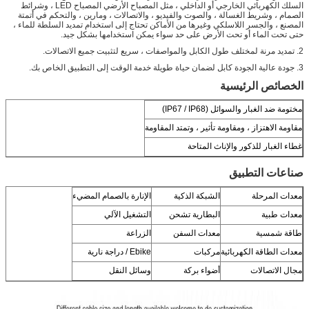
السلك الكهربائي الخارجي أو الداخلي ، مثل المصباح الأرضي المصباح LED ، وشرائط
الصمام ، وشريط الغسالة ، والصوت والفيديو ، والاتصالات ، ومارين ، والتحكم في أتمتة
المصنع ، والجسر اللاسلكي وغيرها من الأماكن تحتاج إلى استخدام تمديد السلطة للماء ،
حتى تحت الماء أو تحت الأرض على حد سواء يمكن استخدامها بشكل جيد.
2. تمديد مرنة لمختلف طول الكابل والمواصفات ، سريع لتثبيت جميع الاتصالات.
3. جودة عالية الجودة كابل لضمان حياة طويلة خدمة الوقت إلى التطبيق الخاص بك.
الخصائص الرئيسية
مختومة ضد الغبار والسوائل (IP67 / IP68)
مقاومة الاهتزاز ، ومقاومة تأثير ، وتمتد المقاومة
غطاء الغبار للذكور والإناث المتاحة
صناعات التطبيق
معدات المرحلة
الشبكة الذكية
الإنارة بالصمام المضيء
معدات طبية
البطارية تشحن
التشغيل الآلي
طاقة شمسية
معدات السفن
الزراعة
معدات الطاقة الكهربائية
مركبات
Ebike / دراجة نارية
مجال الاتصالات
أضواء بركة
وسائل النقل