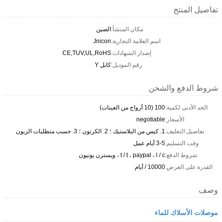
تفاصيل المنتج
مكان المنشأ:
الصين
اسم العلامة التجارية:
Jnicon
إصدار الشهادات:
CE,TUV,UL,RoHS
رقم الموديل:
كابل Y
شروط الدفع والشحن
الحد الأدنى لكمية:
100 (10 أزواج من العينات)
الأسعار:
negotiable
تفاصيل التغليف:
1. كيس من البلاستيك ؛ 2. الكرتون ؛ 3. حسب متطلبات الزبون
وقت التسليم:
3-5 أيام عمل
شروط الدفع:
t / t ، paypal ، l / c ، ويسترن يونيون
القدرة على العرض:
10000 / أيام
وصف
موصلات الأسلاك للماء