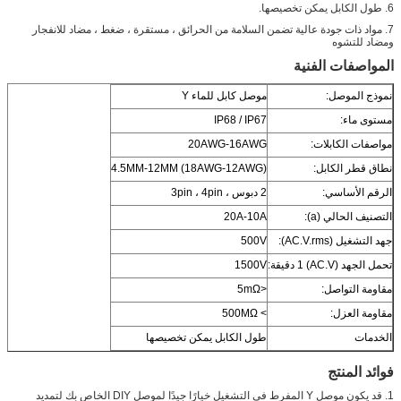
6. طول الكابل يمكن تخصيصها.
7. مواد ذات جودة عالية تضمن السلامة من الحرائق ، مستقرة ، ضغط ، مضاد للانفجار
ومضاد للتشوه
المواصفات الفنية
نموذج الموصل:
موصل كابل للماء Y
مستوى ماء:
IP68 / IP67
مواصفات الكابلات:
20AWG-16AWG
نطاق قطر الكابل:
4.5MM-12MM (18AWG-12AWG)
الرقم الأساسي:
2 دبوس ، 3pin ، 4pin
التصنيف الحالي (a):
20A-10A
جهد التشغيل (AC.V.rms):
500V
تحمل الجهد (AC.V) 1 دقيقة:
1500V
مقاومة التواصل:
<5mΩ
مقاومة العزل:
> 500MΩ
الخدمات
طول الكابل يمكن تخصيصها
فوائد المنتج
1. قد يكون موصل Y المفرط في التشغيل خيارًا جيدًا لموصل DIY الخاص بك لتمديد