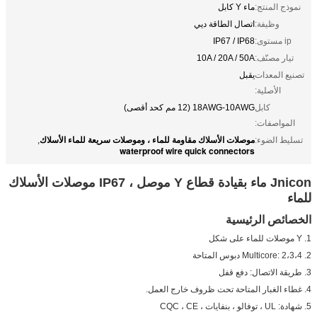
نموذج المنتج:
ماء Y كابل
وظيفة:
اتصال الطاقة ديي
ip مستوى:
IP67 / IP68
تيار مصنّف:
10A / 20A / 50A
تصنيع المعدات
يقبل
الأصلية:
كابل
18AWG-10AWG (12 مم كحد أقصى)
المواصفات:
موصلات الأسلاك مقاومة للماء ، وموصلات سريعة للماء الأسلاك
تسليط الضوء:
,
waterproof wire quick connectors
Jnicon ماء بقيادة قطاع Y موصل ، IP67 موصلات الأسلاك
للماء
الخصائص الرئيسية
1. Y موصلات للماء على شكل
2. Multicore: 2،3،4 دبوس المتاحة
3. طريقة الاتصال: دفع قفل
4. غطاء الغبار المتاحة تحت ظروف خارج العمل.
5. شهادة: UL ، توفالو ، بنفايات ، CQC ، CE