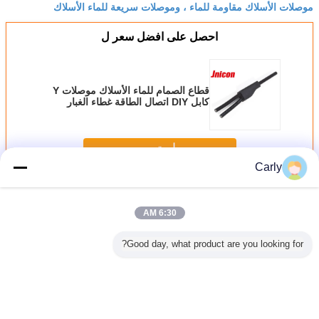
موصلات الأسلاك مقاومة للماء ، وموصلات سريعة للماء الأسلاك
احصل على افضل سعر ل
قطاع الصمام للماء الأسلاك موصلات Y
كابل DIY اتصال الطاقة غطاء الغبار
استمر
Carly
موصلات الأسلاك للماء
أكثر
6:30 AM
Good day, what product are you looking for?
واء الطلق
ذكر إلى أنثى
قطاع الصمام للماء
سلك التمديد سلك
IP68
 موصلات
الطقس ضيق سلك
الأسلاك موصلات Y
مقاوم للماء وصلات
للماء ا
ك ، إنارة
موصل الصمام قطاع
كابل DIY اتصال
سريعة M25 2
الكهربائية
برغي قفل
الطاقة غطاء الغبار
دبوس فائق
شارع الإض
 النجارون
لح
لماء