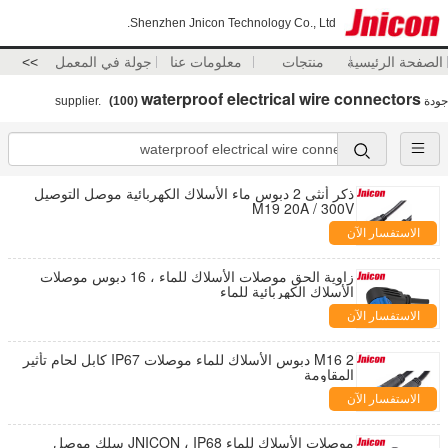
Shenzhen Jnicon Technology Co., Ltd.
الصفحة الرئيسية
منتجات
معلومات عنا
جولة في المعمل
>>
waterproof electrical wire connectors
جودة
supplier.
(100)
ذكر أنثى 2 دبوس ماء الأسلاك الكهربائية موصل التوصيل
M19 20A / 300V
الاستفسار الآن
زاوية الحق موصلات الأسلاك للماء ، 16 دبوس موصلات
الأسلاك الكهربائية للماء
الاستفسار الآن
M16 2 دبوس الأسلاك للماء موصلات IP67 كابل لحام تأثير
المقاومة
الاستفسار الآن
موصلات الأسلاك للماء JNICON ، IP68 سلك موصل