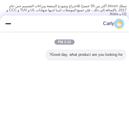
تمتلك Jnicon أكثر من 50 عنصرًا للاختراع ونموذج المنفعة وبراءات التصميم حتى عام
2017. بالإضافة إلى ذلك ، فإن جميع الموصلات لدينا لديها شهادات UL و TUV و CCC و
CE و Rohs.
نحن ملتزمون بتوفير حل لوجستي سريع الاستجابة وفعال من حيث التكلفة وفعال وموثوق
Carly
لعملائنا.
مع سنوات من الخبرة في تطبيقات الموصلات المقاومة للماء ، تبيع موصلات Jnicon بشكل
جيد في جميع المدن والمقاطعات في جميع أنحاء الصين ، كما أنها تحظى بشعبية في دول
3:32 PM
مثل الولايات المتحدة والمملكة المتحدة وألمانيا وهولندا وإسبانيا والإمارات العربية المتحدة
وغيرها.
Good day, what product are you looking for?
أفضل خدمة عملاء هي حجر الزاوية في العمليات هنا في Jnicon. نرحب أيضًا بطلبات OEM
و ODM ، ونرحب باختيار منتج حالي من كتالوجنا ، أو طلب المساعدة لتطبيقك ، ويمكنك
التحدث إلى فريق المبيعات الدولي لدينا حول متطلبات المصدر.
غير اللغة
Arabic
منزل
|
معلومات عنا
|
اتصل بنا
|
خريطة الموقع
|
Privacy Policy