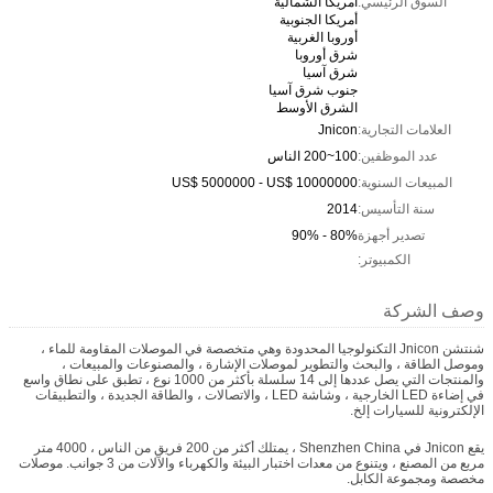
السوق الرئيسي:
امريكا الشمالية
أمريكا الجنوبية
أوروبا الغربية
شرق أوروبا
شرق آسيا
جنوب شرق آسيا
الشرق الأوسط
العلامات التجارية:
Jnicon
عدد الموظفين:
100~200 الناس
المبيعات السنوية:
US$ 5000000 - US$ 10000000
سنة التأسيس:
2014
تصدير أجهزة
80% - 90%
الكمبيوتر:
وصف الشركة
شنتشن Jnicon التكنولوجيا المحدودة وهي متخصصة في الموصلات المقاومة للماء ،
وموصل الطاقة ، والبحث والتطوير لموصلات الإشارة ، والمصنوعات والمبيعات ،
والمنتجات التي يصل عددها إلى 14 سلسلة بأكثر من 1000 نوع ، تطبق على نطاق واسع
في إضاءة LED الخارجية ، وشاشة LED ، والاتصالات ، والطاقة الجديدة ، والتطبيقات
الإلكترونية للسيارات إلخ.
يقع Jnicon في Shenzhen China ، يمتلك أكثر من 200 فريق من الناس ، 4000 متر
مربع من المصنع ، ويتنوع من معدات اختبار البيئة والكهرباء والآلات من 3 جوانب. موصلات
مخصصة ومجموعة الكابل.