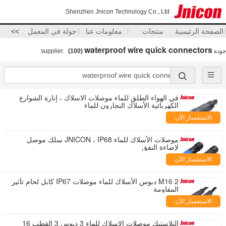
Shenzhen Jnicon Technology Co., Ltd.
الصفحة الرئيسية
منتجات
معلومات عنا
جولة في المعمل
>>
waterproof wire quick connectors
جودة
supplier.
(100)
في الهواء الطلق للماء موصلات الاسلاك ، إنارة الشوارع
الكهربائية الأسلاك النجارون للماء
الاستفسار الآن
موصلات الأسلاك للماء JNICON ، IP68 سلك موصل
لإضاءة النفق
الاستفسار الآن
M16 2 دبوس الأسلاك للماء موصلات IP67 كابل لحام تأثير
المقاومة
الاستفسار الآن
البلاستيك موصلات الاسلاك للماء 3 دبوس 3 القطب 16