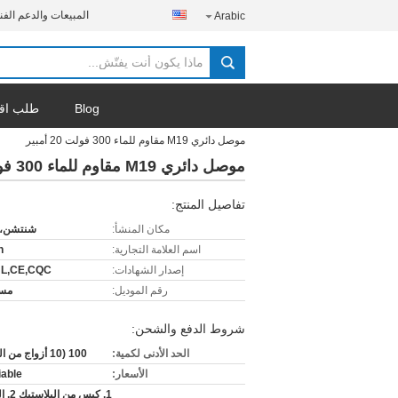
المبيعات والدعم الفن
Arabic
Blog
طلب اق
موصل دائري M19 مقاوم للماء 300 فولت 20 أمبير
موصل دائري M19 مقاوم للماء 300 فولت 20 أمبير
تفاصيل المنتج:
مكان المنشأ:
شنتشن، 
اسم العلامة التجارية:
n
إصدار الشهادات:
UL,CE,CQC
رقم الموديل:
مسيي
شروط الدفع والشحن:
الحد الأدنى لكمية:
100 (10 أزواج من العينات)
الأسعار:
iable
1. كيس م