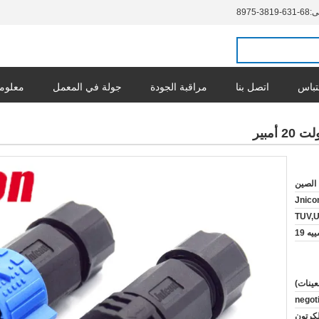
ى:
86-136-9183-5798
تباس
اتصل بنا
مراقبة الجودة
جولة في المعمل
معلوما
الصين
Jnico
TUV,
ه 19
negot
ن البلاستيك 2. الكرتون