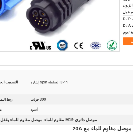
T / T ، ويسترن يونيون ، D / P ،
D / A
ل
3Pin السلطة 9pin إشارة
التصويت الح
300 فولت
ربط النم
أسود
م
موصل دائري M19 مقاوم للماء
موصل مقاوم للماء بقفل الد
,