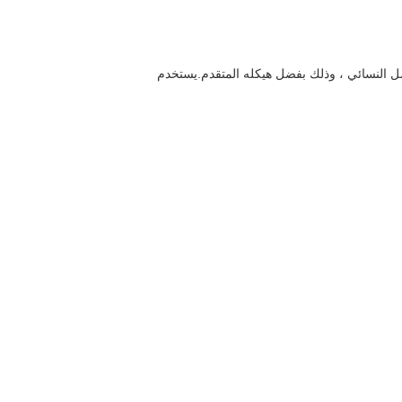
يستغرق الأمر بضع ثوانٍ فقط لتوصيل الموصل النسائي ، وذلك بفضل هيكله المتقدم.يستخدم