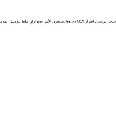
يعد الموصل المقاوم للماء بقفل الدفع IP67 هو الحدث الرئيسي لطراز Jnicon M19.