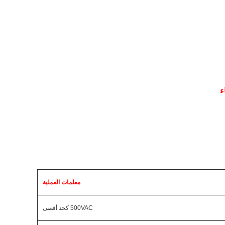
ء
معلمات العملية
500VAC كحد أقصى