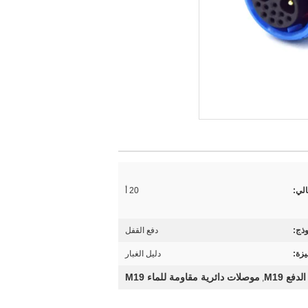
الي:
20 أ
وذج:
دفع القفل
يزة:
دليل الغبار
فع M19
موصلات دائرية مقاومة للماء M19
,