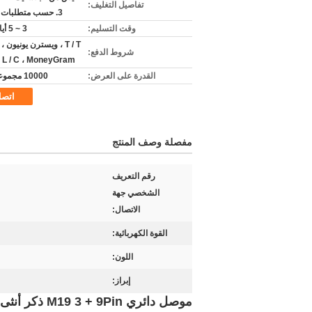
تفاصيل التغليف:
3. حسب متطلبات الزبون
وقت التسليم:
3 ~ 5 أيام عمل
شروط الدفع:
 ، L / C ، MoneyGram
القدرة على العرض:
10000 مجموعة / يوم
اتص
مفصلة وصف المنتج
رقم التعريف
الشخصي جهة
الاتصال:
القوة الكهربائية:
اللون:
إبراز:
موصل دائري M19 3 + 9Pin ذكر أنثى موصل مقاوم للماء مع 20A