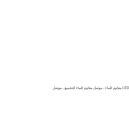
ج: لدينا موصل من نوع 17series ، ونصنع أكثر من 3000 نوع من كبل الموصل المضاد للماء. يتم تخصيص معظم الموصلات لدينا. نحن foucs على موصل LED مقاوم للماء ، موصل مقاوم للماء للتجميع ، موصل