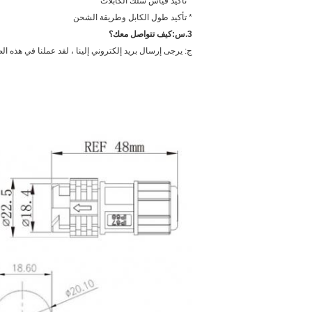
* تأكيد قياس سلك الكابلات
* تأكيد طول الكابل وطريقة الشحن
3.
س:
كيف تتواصل معك؟
ج: يرجى إرسال بريد إلكتروني إلينا ، لقد عملنا في هذه الصناعة لأكثر من 10 سنوات ، حتى نتمكن من التعرف على مشكلتك وحلها في وقت قصير. إذا كان لدي