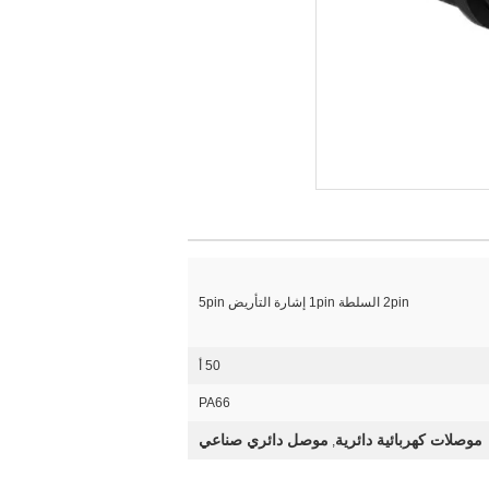
2pin السلطة 1pin إشارة التأريض 5pin
50 أ
PA66
موصلات كهربائية دائرية
موصل دائري صناعي
,