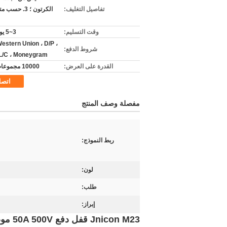
تفاصيل التغليف:
الكرتون ؛ 3. حس
وقت التسليم:
3~5 يوم عمل
Western Union ، D/P ،
شروط الدفع:
 L/C ، Moneygram
القدرة على العرض:
10000 مجموعات / يوم
اتص
مفصلة وصف المنتج
ربط النموذج:
لون:
طلب:
إبراز:
Jnicon M23 قفل دفع 50A 500V موصل دائري مقاوم للماء للسكوتر الإلكتروني