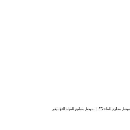
ج: لدينا موصل من نوع 17 سلسلة ، ونصنع أكثر من 3000 نوع من كابلات الموصلات المقاومة للمياه. يتم تخصيص معظم الموصلات لدينا. نحن نركز على موصل مقاوم للماء LED ، موصل مقاوم للمياه التجميعي