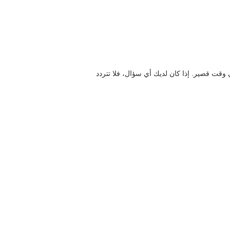
تمكن من اكتشاف مشكلتك وحلها في وقت قصير. إذا كان لديك أي سؤال، فلا تتردد