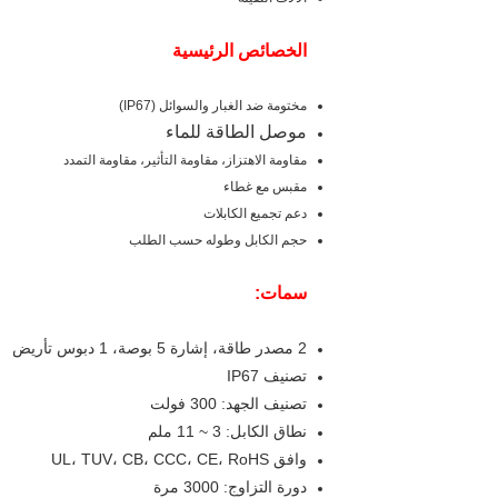
الخصائص الرئيسية
مختومة ضد الغبار والسوائل (IP67)
موصل الطاقة للماء
مقاومة الاهتزاز، مقاومة التأثير، مقاومة التمدد
مقبس مع غطاء
دعم تجميع الكابلات
حجم الكابل وطوله حسب الطلب
سمات:
2 مصدر طاقة، إشارة 5 بوصة، 1 دبوس تأريض
تصنيف IP67
تصنيف الجهد: 300 فولت
نطاق الكابل: 3 ~ 11 ملم
وافق UL، TUV، CB، CCC، CE، RoHS
دورة التزاوج: 3000 مرة