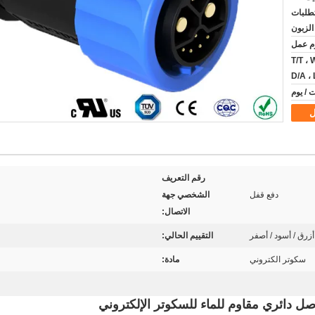
ب متطلبات
الزبون
T/T ، 
D/A ،
ل
رقم التعريف
دفع قفل
الشخصي جهة
الاتصال:
أزرق / أسود / أصفر
التقييم الحالي:
سكوتر الكتروني
مادة: