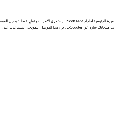
يعد الموصل المقاوم للماء بقفل الدفع IP67 هو الميزة الرئيسية لطراز Jnicon M23. 
 سيساعدك على الاتصال المثالي والأكثر تقدمًا.