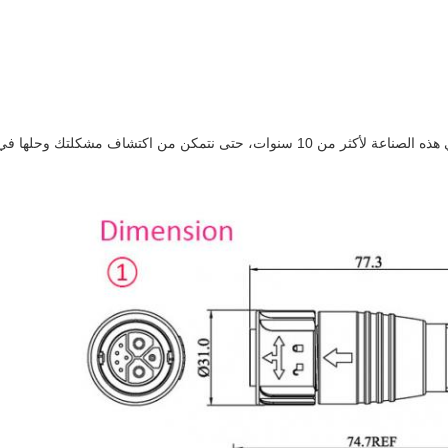
ج: يرجى إرسال بريد إلكتروني إلينا، لقد عملنا في هذه الصناعة لأكثر من 10 سنوات، حتى ن