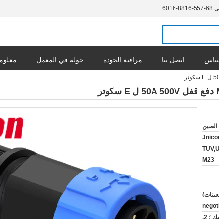
ى:
86-755-6188-6106
تباس
اتصل بنا
مراقبة الجودة
جولة في المعمل
معلوما
الصين
Jnico
TUV,
M23
negot
1. كيس من البلاستيك ؛ 2.