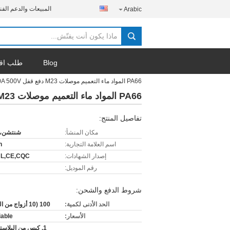
المبيعات والدعم الفن
Arabic
Blog
طلب اق
PA66 المواد ماء التعميم موصلات M23 دفع قفل 50A 500V ل E سكوتر
PA66 المواد ماء التعميم موصلات M23 دفع قفل 50A 500V ل E سكوتر
تفاصيل المنتج:
مكان المنشأ:
شنتشن، 
اسم العلامة التجارية:
n
إصدار الشهادات:
UL,CE,CQC
رقم الموديل:
شروط الدفع والشحن:
الحد الأدنى لكمية:
100 (10 أزواج من العينات)
الأسعار:
iable