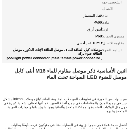
الشخصي جهة
الاتصال:
بناء:
قفل المسمار
مادة:
PA66
لون:
أسود أزرق
مستوى الحماية:
IP68
مقاومة الاتصال:
10mΩ كحد أقصى
موصلات كبل الطاقة للماء ، موصل الطاقة الإناث الذكور ، موصل
تسليط الضوء:
الطاقة ضوء بركة
pool light power connector
male female power connector
,
,
اثنين الأساسية ذكر موصل مقاوم للماء M16 أنثى كابل
موصل للضوء LED السباحة تحت الماء
مع سنوات من الخبرة في تطبيقات الموصلات المقاومة للماء، تُباع موصلات Jnicon بشكل
جيد في جميع المدن والمقاطعات في جميع أنحاء الصين، كما أنها تحظى بشعبية كبيرة في
دول مثل الولايات المتحدة والمملكة المتحدة وألمانيا وهولندا وإسبانيا والإمارات العربية
المتحدة وغيرها.
أفضل خدمة عملاء هي حجر الزاوية في العمليات هنا في جنيكون. نرحب أيضًا بطلبات
تصنيع المعدات الأصلية وتصنيع التصميم الشخصي، ونرحب باختيار منتج حالي من الكتالوج