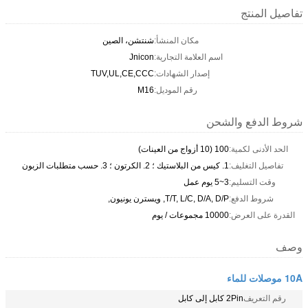
تفاصيل المنتج
مكان المنشأ:
شنتشن، الصين
اسم العلامة التجارية:
Jnicon
إصدار الشهادات:
TUV,UL,CE,CCC
رقم الموديل:
M16
شروط الدفع والشحن
الحد الأدنى لكمية:
100 (10 أزواج من العينات)
تفاصيل التغليف:
1. كيس من البلاستيك ؛ 2. الكرتون ؛ 3. حسب متطلبات الزبون
وقت التسليم:
3~5 يوم عمل
شروط الدفع:
T/T, L/C, D/A, D/P, ويسترن يونيون,
القدرة على العرض:
10000 مجموعات / يوم
وصف
10A موصلات للماء
رقم التعريف
2Pin كابل إلى كابل