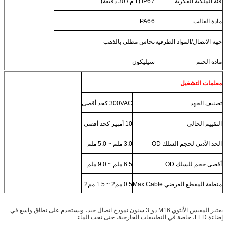
فئة الملكية الفكرية
IP67 (1 م / 30 دقيقة)
مادة القالب
PA66
جهة الاتصال/المواد الطرفية
نحاس مطلي بالذهب
مادة الختم
سيليكون
معلمات التشغيل
تصنيف الجهد
300VAC كحد أقصى
التقييم الحالي
10 أمبير كحد أقصى
الحد الأدنى لحجم السلك OD
3.0 ملم ~ 5.0 ملم
أقصى حجم للسلك OD
6.5 ملم ~ 9.0 ملم
منطقة المقطع العرضي Max.Cable
0.5 مم2 ~ 1.5 مم2
يعتبر المقبس الأنثوي M16 ذو 3 سنون نموذج اتصال جيد، ويستخدم على نطاق واسع في
إضاءة LED، خاصة في التطبيقات الخارجية، حتى تحت الماء.