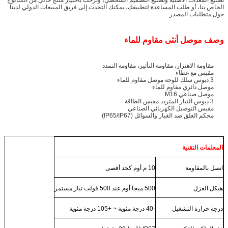
الخاص بنا، أو طلب المساعدة لتطبيقك، يمكنك التحدث إلى فريق المبيعات الدولي لدينا
حول متطلبات المصدر.
وصف موصل أنثى مقاوم للماء
مقاومة الاهتزاز، مقاومة التأثير، مقاومة التمدد
مقبس مع غطاء
3 دبوس سلك للوحة موصل مقاوم للماء
موصل دائري مقاوم للماء
موصل صناعي M16
3 دبوس التيار المتردد مقبس الطاقة
مقبس التوصيل الكهربائي الصناعي
محكم الغلق ضد الغبار والسوائل (IP65/IP67)
المعلمات التقنية
اتصل بالمقاومة
10 م أوم كحد أقصى
هيكل العزل
500 ميجا أوم عند 500 فولت تيار مستمر
درجة حرارة التشغيل
-40 درجة مئوية ~ +105 درجة مئوية