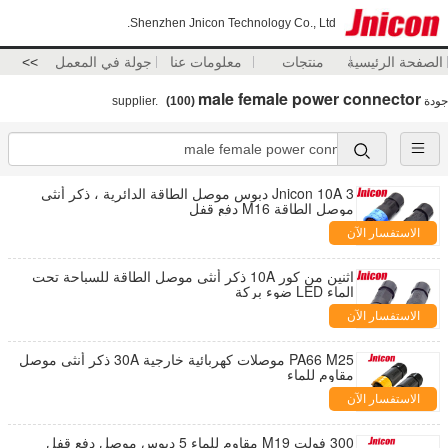
Shenzhen Jnicon Technology Co., Ltd.
الصفحة الرئيسية
منتجات
معلومات عنا
جولة في المعمل
>>
male female power connector
جودة
supplier.
(100)
Jnicon 10A 3 دبوس موصل الطاقة الدائرية ، ذكر أنثى
موصل الطاقة M16 دفع قفل
الاستفسار الآن
اثنين من كور 10A ذكر أنثى موصل الطاقة للسباحة تحت
الماء LED ضوء بركة
الاستفسار الآن
PA66 M25 موصلات كهربائية خارجية 30A ذكر أنثى موصل
مقاوم للماء
الاستفسار الآن
300 فولت M19 مقاوم للماء 5 دبوس موصل دفع قفل