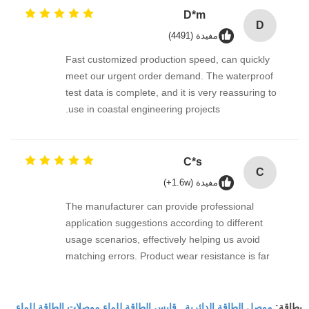
D*m
D
مفيدة (4491)
Fast customized production speed, can quickly
meet our urgent order demand. The waterproof
test data is complete, and it is very reassuring to
use in coastal engineering projects.
C*s
C
مفيدة (1.6w+)
The manufacturer can provide professional
application suggestions according to different
usage scenarios, effectively helping us avoid
matching errors. Product wear resistance is far
beyond expectation.
موصل الطاقة الدائرية
قابس الطاقة للماء,موصلات الطاقة للماء
بطاقة:
,
,