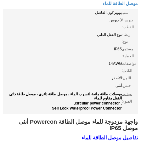
موصل الطاقة للماء
اسم:
بوويركون الفاصل
دبوس /
3 دبوس
القطب:
ربط -
نوع القفل الذاتي
نوع:
مستوى
IP65
الحماية:
مواصفات
14AWG
الكابل:
اللون:
الأصفر
جنس:
أنثى
موصلات طاقة مانعة لتسرب الماء ، موصل طاقة دائري ، موصل طاقة ذاتي
تسليط
القفل مقاوم للماء
الضوء:
circular power connector
,
,
Self Lock Waterproof Power Connector
واجهة مزدوجة للماء موصل الطاقة Powercon أنثى
موصل IP65
تفاصيل موصل الطاقة للماء