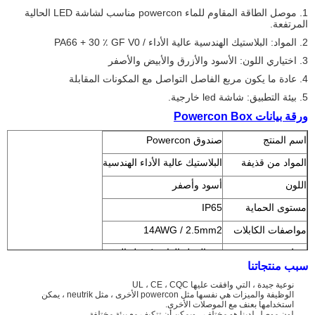
1. موصل الطاقة المقاوم للماء powercon مناسب لشاشة LED الحالية
المرتفعة.
2. المواد: البلاستيك الهندسية عالية الأداء /
PA66 + 30 ٪ GF V0
3. اختياري اللون: الأسود والأزرق والأبيض والأصفر
4. عادة ما يكون مربع الفاصل التواصل مع المكونات المقابلة
5. بيئة التطبيق: شاشة led خارجية.
ورقة بيانات Powercon Box
اسم المنتج
صندوق Powercon
المواد من قذيفة
البلاستيك عالية الأداء الهندسية
اللون
أسود وأصفر
مستوى الحماية
IP65
مواصفات الكابلات
14AWG / 2.5mm2
ربط نوع
نوع القفل الذاتي / قفل الدفع
سبب منتجاتنا
تحمل الجهد
60 - 1500 فولت
نوعية جيدة ، التي وافقت عليها UL ، CE ، CQC
الوظيفة والميزات هي نفسها مثل powercon الأخرى ، مثل neutrik ، يمكن
درجة حرارة التشغيل
-40 ℃ - 105 ℃
استخدامها بعنف مع الموصلات الأخرى.
لون موصل لدينا هو مختلف ، ويمكن أن تتكيف مع بيئة مختلفة.