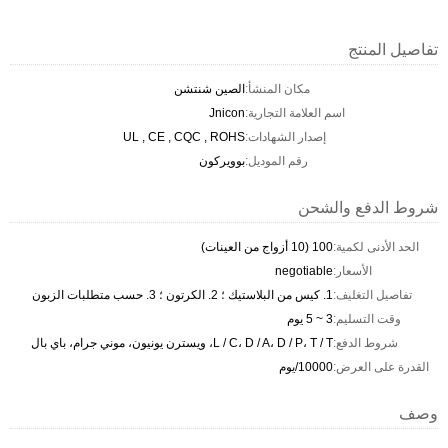
تفاصيل المنتج
مكان المنشأ:
الصين شنتشن
اسم العلامة التجارية:
Jnicon
إصدار الشهادات:
UL , CE , CQC , ROHS
رقم الموديل:
بوويركون
شروط الدفع والشحن
الحد الأدنى لكمية:
100 (10 أزواج من العينات)
الأسعار:
negotiable
تفاصيل التغليف:
1. كيس من البلاستيك ؛ 2. الكرتون ؛ 3. حسب متطلبات الزبون
وقت التسليم:
3 ~ 5 يوم
شروط الدفع:
L / C، D / A، D / P، T / T، ويسترن يونيون، موني جرام، باي بال
القدرة على العرض:
10000/يوم
وصف