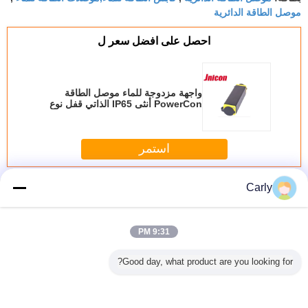
موصل الطاقة الدائرية
احصل على افضل سعر ل
واجهة مزدوجة للماء موصل الطاقة
PowerCon أنثى IP65 الذاتي قفل نوع
استمر
موصل الطاقة للماء
أكثر
Carly
9:31 PM
Good day, what product are you looking for?
 مقاوم للماء
ذكر أنثى ماء موصل
برغي قفل موصل
2 دبوس 40A موصل
بل موصل
الطاقة 3 دبوس
الطاقة للماء ، M19
الطاقة للماء ، M25
الطاقة 
I دفع قفل مع
تصميم ختم نهاية
للماء التوصيل
IP67 الحاجز موصل
موصل لو
 غطاء
مرنة
وموصل كابل
الطاقة
Jnicon الطاقة
المقبس