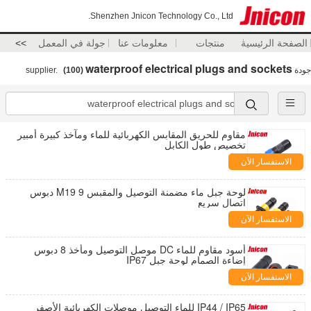
Shenzhen Jnicon Technology Co., Ltd.
الصفحة الرئيسية
منتجات
معلومات عنا
جولة في المعمل
>>
waterproof electrical plugs and sockets
جودة
supplier.
(100)
مقاوم للحريق المقابس الكهربائية للماء ومآخذ كبيرة أمبير
تخصيص طول الكابل
الاستفسار الآن
لوحة جبل ماء مضمنة التوصيل والمقبس M19 9 دبوس
اتصال سريع
الاستفسار الآن
أسود مقاوم للماء DC موصل التوصيل ومأخذ 8 دبوس
إضاءة الصمام لوحة جبل IP67
الاستفسار الآن
IP44 / IP65 للماء التوصيل موصلات الكهربائية الأصفر